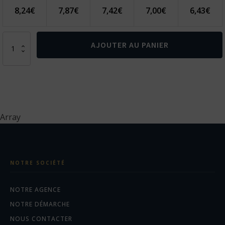
8,24
€
7,87
€
7,42
€
7,00
€
6,43
€
quantité
AJOUTER AU PANIER
de
WALKER.
Ballon
de
football
en
PVC
Array
NOTRE SOCIÉTÉ
NOTRE AGENCE
NOTRE DÉMARCHE
NOUS CONTACTER