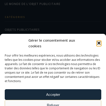
LE MONDE DE L'OBJET PUBLICITAIRE
CATÉGORIES
OBJETS PUBLICITAIRES
CADEAUX D'AFFAIRES
Gérer le consentement aux
TEXTILES
cookies
Pour offrir les meilleures expériences, nous utilisons des technologies
AIDE/FAQ
telles que les cookies pour stocker et/ou accéder aux informations des
appareils. Le fait de consentir à ces technologies nous permettra de
traiter des données telles que le comportement de navigation ou les ID
LES DIFFÉRENTS MARQUAGES
uniques sur ce site. Le fait de ne pas consentir ou de retirer son
FOIRE AUX QUESTIONS
consentement peut avoir un effet négatif sur certaines caractéristiques
et fonctions.
INFORMATIONS LÉGALES
Accepter
MENTIONS LÉGALES
Refuser