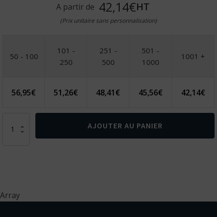
42,14€
HT
A partir de
(Prix unitaire sans personnalisation)
101 -
251 -
501 -
50 - 100
1001 +
250
500
1000
56,95
€
51,26
€
48,41
€
45,56
€
42,14
€
quantité
AJOUTER AU PANIER
de
VINGA
Plancha
ronde
30
cm
Monte
Array
Ardoise