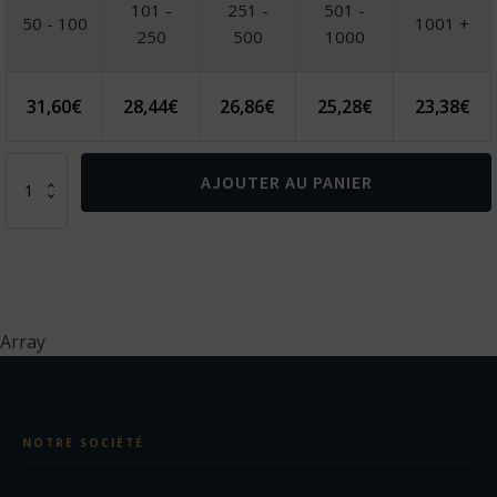
101 -
251 -
501 -
50 - 100
1001 +
250
500
1000
31,60
€
28,44
€
26,86
€
25,28
€
23,38
€
quantité
AJOUTER AU PANIER
de
VINGA
Couteau
de
chef
Kaiser
Array
NOTRE SOCIÉTÉ