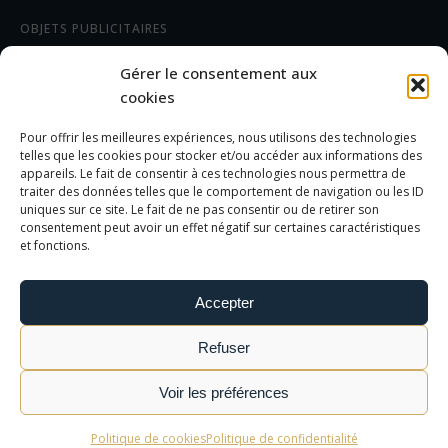
OBJETS PUBLICITAIRES
CADEAUX D'AFFAIRES
Gérer le consentement aux
TEXTILES
cookies
Pour offrir les meilleures expériences, nous utilisons des technologies
AIDE/FAQ
telles que les cookies pour stocker et/ou accéder aux informations des
appareils. Le fait de consentir à ces technologies nous permettra de
traiter des données telles que le comportement de navigation ou les ID
LES DIFFÉRENTS MARQUAGES
uniques sur ce site. Le fait de ne pas consentir ou de retirer son
FOIRE AUX QUESTIONS
consentement peut avoir un effet négatif sur certaines caractéristiques
et fonctions.
INFORMATIONS LÉGALES
Accepter
MENTIONS LÉGALES
Refuser
POLITIQUE DE CONFIDENTIALITÉ
CGV
Voir les préférences
Politique de cookies
Politique de confidentialité