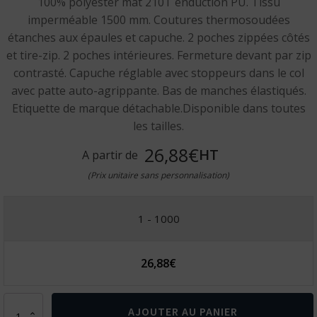
100% polyester mat 210T enduction PU. Tissu
imperméable 1500 mm. Coutures thermosoudées
étanches aux épaules et capuche. 2 poches zippées côtés
et tire-zip. 2 poches intérieures. Fermeture devant par zip
contrasté. Capuche réglable avec stoppeurs dans le col
avec patte auto-agrippante. Bas de manches élastiqués.
Etiquette de marque détachable.Disponible dans toutes
les tailles.
26,88€
HT
A partir de
(Prix unitaire sans personnalisation)
1 - 1000
26,88
€
quantité
AJOUTER AU PANIER