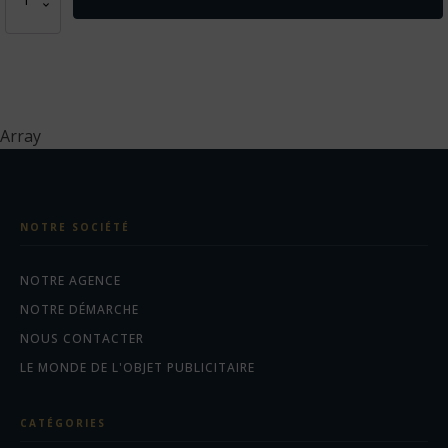
de
Veste
de
pluie
unisexe
Array
NOTRE SOCIÉTÉ
NOTRE AGENCE
NOTRE DÉMARCHE
NOUS CONTACTER
LE MONDE DE L'OBJET PUBLICITAIRE
CATÉGORIES