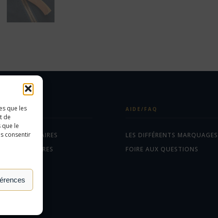
es que les
ÉGORIES
AIDE/FAQ
t de
 que le
as consentir
ETS PUBLICITAIRES
LES DIFFÉRENTS MARQUAGES
EAUX D'AFFAIRES
FOIRE AUX QUESTIONS
TILES
férences