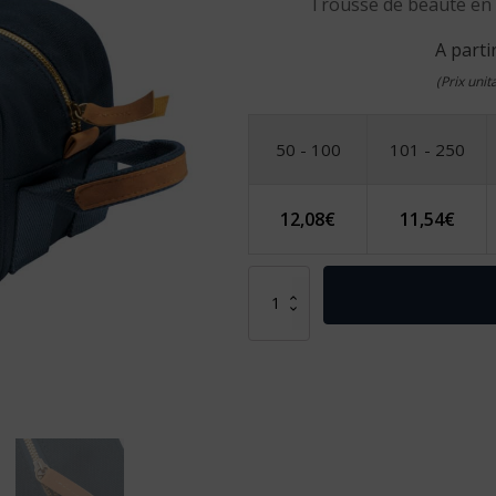
Trousse de beauté en t
A parti
(Prix uni
50 - 100
101 - 250
12,08
€
11,54
€
quantité
de
Trousse
de
beauté
en
toile
recyclée
avec
poignée
latérale