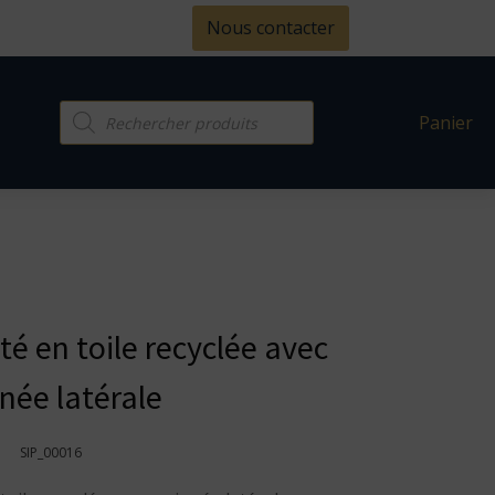
Nous contacter
Recherche
Panier
de
produits
é en toile recyclée avec
née latérale
SIP_00016