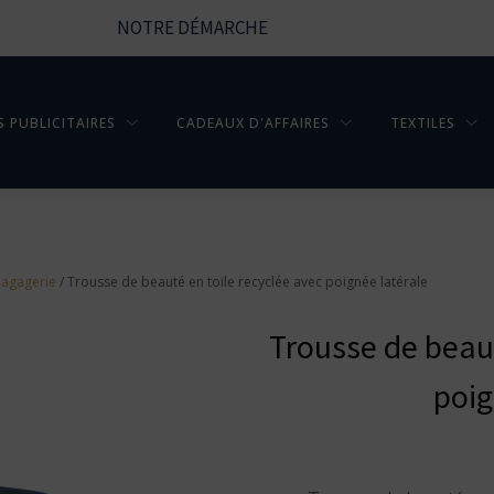
NOTRE DÉMARCHE
S PUBLICITAIRES
CADEAUX D'AFFAIRES
TEXTILES
Bagagerie
/ Trousse de beauté en toile recyclée avec poignée latérale
Trousse de beaut
poig