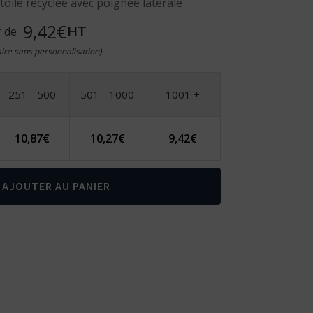
oile recyclée avec poignée latérale
9,42€
HT
r de
taire sans personnalisation)
251 - 500
501 - 1000
1001 +
10,87
€
10,27
€
9,42
€
AJOUTER AU PANIER