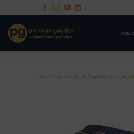
OBJET
Accueil
/
Cadeaux d'Affaires
/
Objets Utilitaires
/
Sac et 