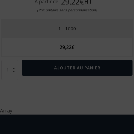
29,22€
HT
A partir de
(Prix unitaire sans personnalisation)
1 - 1000
29,22
€
quantité
AJOUTER AU PANIER
de
PANTALON
SERGÉ
245/250GR
Array