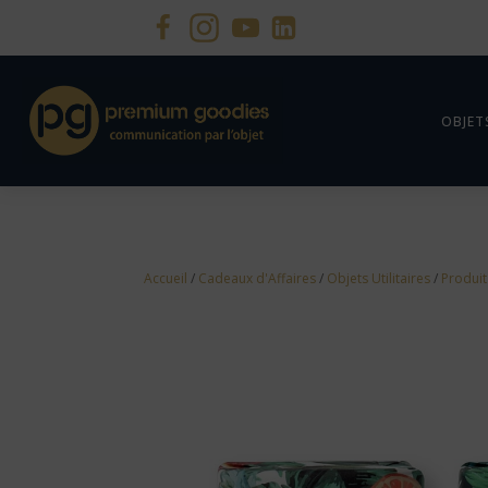
OBJET
Accueil
/
Cadeaux d'Affaires
/
Objets Utilitaires
/
Produit