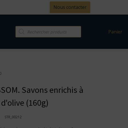
Nous contacter
Recherche
Panier
de
produits
)
OM. Savons enrichis à
e d'olive (160g)
STR_00212