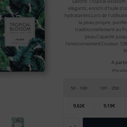
Savons Tropical Blossom 
élégants, enrichi d'huile d'o
hydratantes.Lors de l'utilisat
la peau propre, purifi
traditionnellement au Por
peau.Capacité jusqu
l'environnement.Couleur 128 :
9
A parti
(Prix uni
50 - 100
101 - 250
9,62
€
9,19
€
quantité