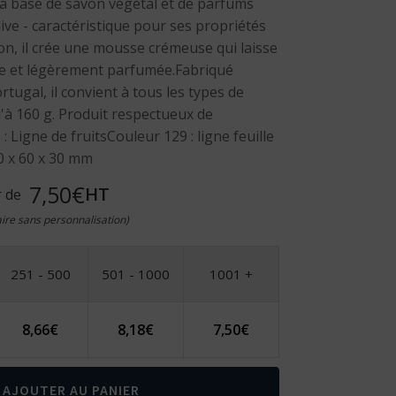
à base de savon végétal et de parfums
live - caractéristique pour ses propriétés
ion, il crée une mousse crémeuse qui laisse
ée et légèrement parfumée.Fabriqué
tugal, il convient à tous les types de
'à 160 g. Produit respectueux de
 Ligne de fruitsCouleur 129 : ligne feuille
0 x 60 x 30 mm
7,50€
HT
r de
taire sans personnalisation)
251 - 500
501 - 1000
1001 +
8,66
€
8,18
€
7,50
€
AJOUTER AU PANIER