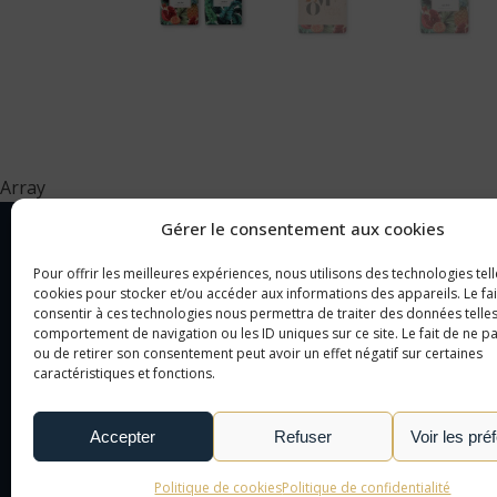
Array
Gérer le consentement aux cookies
Pour offrir les meilleures expériences, nous utilisons des technologies tell
NOTRE SOCIÉTÉ
CAT
cookies pour stocker et/ou accéder aux informations des appareils. Le fai
consentir à ces technologies nous permettra de traiter des données telles
comportement de navigation ou les ID uniques sur ce site. Le fait de ne p
NOTRE AGENCE
OBJ
ou de retirer son consentement peut avoir un effet négatif sur certaines
caractéristiques et fonctions.
NOTRE DÉMARCHE
CAD
NOUS CONTACTER
TEX
Accepter
Refuser
Voir les pré
LE MONDE DE L'OBJET
PUBLICITAIRE
Politique de cookies
Politique de confidentialité