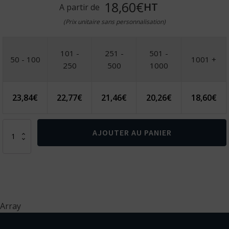
18,60€
HT
A partir de
(Prix unitaire sans personnalisation)
101 -
251 -
501 -
50 - 100
1001 +
250
500
1000
23,84
€
22,77
€
21,46
€
20,26
€
18,60
€
quantité
AJOUTER AU PANIER
de
Tablier
Goya
en
coton
recyclé
300
Array
gsm