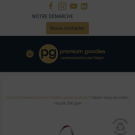
NOTRE DÉMARCHE
Nous contacter
Accueil
/
Textiles
/
Autres Textiles personnalisés
/ Tablier Goya en coton
recyclé 300 gsm