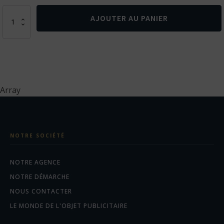
quantité
AJOUTER AU PANIER
de
T-
shirt
triblend
sport
femme
Array
NOTRE SOCIÉTÉ
NOTRE AGENCE
NOTRE DÉMARCHE
NOUS CONTACTER
LE MONDE DE L'OBJET PUBLICITAIRE