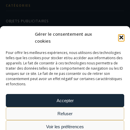
CATÉGORIES
OBJETS PUBLICITAIRES
CADEAUX D'AFFAIRES
Gérer le consentement aux
TEXTILES
cookies
Pour offrir les meilleures expériences, nous utilisons des technologies
AIDE/FAQ
telles que les cookies pour stocker et/ou accéder aux informations des
appareils. Le fait de consentir à ces technologies nous permettra de
traiter des données telles que le comportement de navigation ou les ID
LES DIFFÉRENTS MARQUAGES
uniques sur ce site. Le fait de ne pas consentir ou de retirer son
FOIRE AUX QUESTIONS
consentement peut avoir un effet négatif sur certaines caractéristiques
et fonctions.
INFORMATIONS LÉGALES
Accepter
MENTIONS LÉGALES
Refuser
POLITIQUE DE CONFIDENTIALITÉ
CGV
Voir les préférences