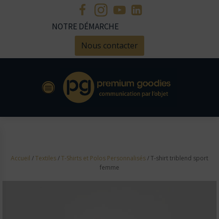
NOTRE DÉMARCHE
Nous contacter
Accueil
/
Textiles
/
T-Shirts et Polos Personnalisés
/ T-shirt triblend sport
femme