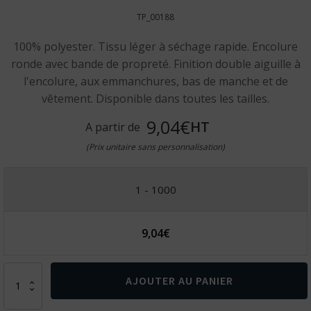
TP_00188
100% polyester. Tissu léger à séchage rapide. Encolure
ronde avec bande de propreté. Finition double aiguille à
l'encolure, aux emmanchures, bas de manche et de
vêtement. Disponible dans toutes les tailles.
9,04€
HT
A partir de
(Prix unitaire sans personnalisation)
1 - 1000
9,04
€
quantité
AJOUTER AU PANIER
de
T-