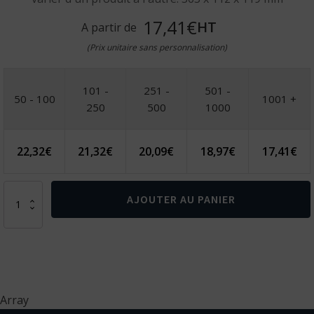
17,41€
HT
A partir de
(Prix unitaire sans personnalisation)
101 -
251 -
501 -
50 - 100
1001 +
250
500
1000
22,32
€
21,32
€
20,09
€
18,97
€
17,41
€
quantité
AJOUTER AU PANIER
de
SYRAH.
Set
à
vin
en
bambou,
Array
zinc
et