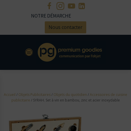
NOTRE DÉMARCHE
Nous contacter
Accueil
/
Objets Publicitaires
/
Objets du quotidien
/
Accessoires de cuisine
publicitaire
/ SYRAH. Set à vin en bambou, zinc et acier inoxydable