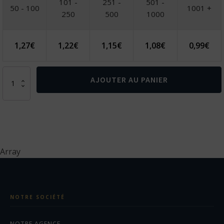
101 -
251 -
501 -
50 - 100
1001 +
250
500
1000
1,27
€
1,22
€
1,15
€
1,08
€
0,99
€
quantité
AJOUTER AU PANIER
de
SWEET.
Bougie
en
forme
de
coeur
Array
et
base
en
verre
NOTRE SOCIÉTÉ
NOTRE AGENCE