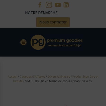
NOTRE DÉMARCHE
Nous contacter
Accueil
/
Cadeaux d'Affaires
/
Objets Utilitaires
/
Produit bien être et
beauté
/ SWEET. Bougie en forme de coeur et base en verre