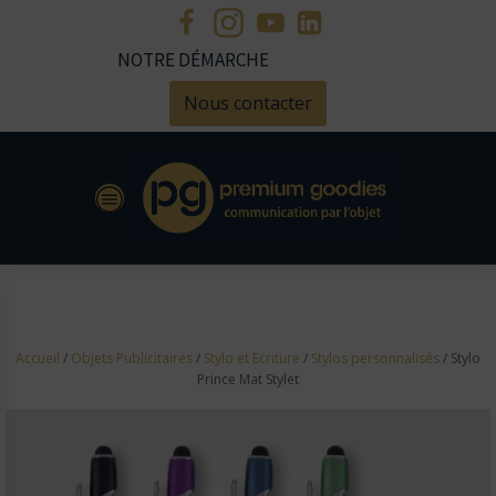
NOTRE DÉMARCHE
Nous contacter
Accueil
/
Objets Publicitaires
/
Stylo et Ecriture
/
Stylos personnalisés
/ Stylo
Prince Mat Stylet