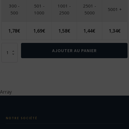
300 -
501 -
1001 -
2501 -
5001 +
500
1000
2500
5000
1,78
€
1,69
€
1,58
€
1,44
€
1,34
€
quantité
AJOUTER AU PANIER
de
Stylo
Prince
Mat
Stylet
Array
NOTRE SOCIÉTÉ