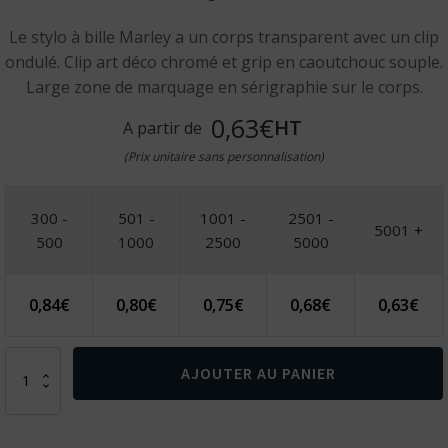
Le stylo à bille Marley a un corps transparent avec un clip
ondulé. Clip art déco chromé et grip en caoutchouc souple.
Large zone de marquage en sérigraphie sur le corps.
0,63€
HT
A partir de
(Prix unitaire sans personnalisation)
300 -
501 -
1001 -
2501 -
5001 +
500
1000
2500
5000
0,84
€
0,80
€
0,75
€
0,68
€
0,63
€
quantité
AJOUTER AU PANIER
de
Stylo
bille
Marley