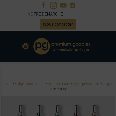
NOTRE DÉMARCHE
Nous contacter
Accueil
/
Objets Publicitaires
/
Stylo et Ecriture
/
Stylos personnalisés
/ Stylo
bille Marley