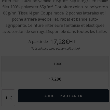
Extérieur : 100% polyamide 105g/m². Slip intégré en maille
filet 100% polyester 65g/m². Doublure ceinture polycoton
80g/m². Tissu léger. Coupe mode. 2 poches latérales et 1
poche arrière avec oeillet, rabat et bande auto-
agrippante. Ceinture intérieure fantaisie et élastiquée
avec cordon de serrage.Disponible dans toutes les tailles.
17,28€
HT
A partir de
(Prix unitaire sans personnalisation)
1 - 1000
17,28
€
quantité
AJOUTER AU PANIER
de
Short
de