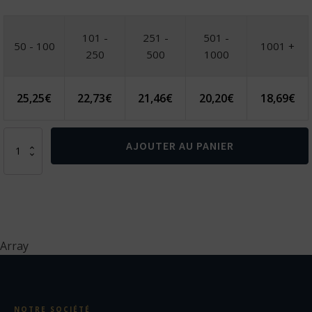
101 -
251 -
501 -
50 - 100
1001 +
250
500
1000
25,25
€
22,73
€
21,46
€
20,20
€
18,69
€
quantité
AJOUTER AU PANIER
de
Set
de
3
pcs
pour
barbecue
Array
en
coffret
aluminium
NOTRE SOCIÉTÉ