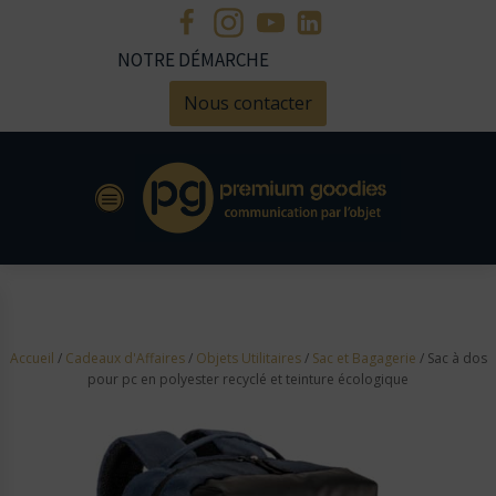
NOTRE DÉMARCHE
Nous contacter
Accueil
/
Cadeaux d'Affaires
/
Objets Utilitaires
/
Sac et Bagagerie
/ Sac à dos
pour pc en polyester recyclé et teinture écologique