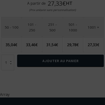
27,33€
HT
A partir de
(Prix unitaire sans personnalisation)
101 -
251 -
501 -
50 - 100
1001 +
250
500
1000
35,04
€
33,46
€
31,54
€
29,78
€
27,33
€
quantité
AJOUTER AU PANIER
de
Sac
à
dos
pour
pc
en
Array
polyester
recyclé
et