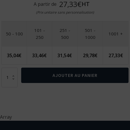
27,33€
HT
A partir de
(Prix unitaire sans personnalisation)
101 -
251 -
501 -
50 - 100
1001 +
250
500
1000
35,04
€
33,46
€
31,54
€
29,78
€
27,33
€
quantité
AJOUTER AU PANIER
de
Sac
à
dos
porte
pc
en
Array
polyester
recyclé,
avec