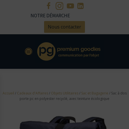
NOTRE DÉMARCHE
Nous contacter
Accueil
/
Cadeaux d'Affaires
/
Objets Utilitaires
/
Sac et Bagagerie
/ Sac à dos
porte pc en polyester recyclé, avec teinture écologique