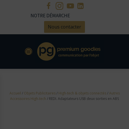
NOTRE DÉMARCHE
Nous contacter
Accueil
/
Objets Publicitaires
/
High‑tech & objets connectés
/
Autres
Accessoires High‑tech
/ REDI. Adaptateurs USB deux sorties en ABS