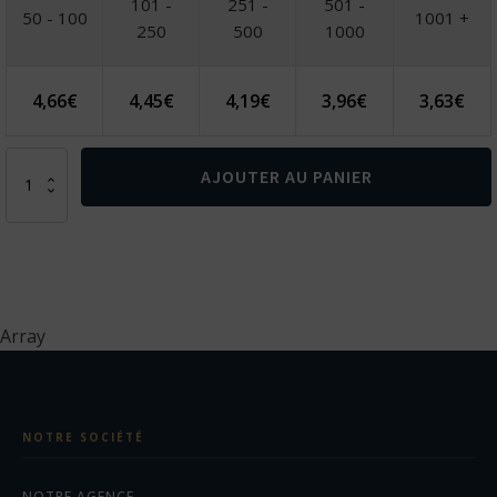
101 -
251 -
501 -
50 - 100
1001 +
250
500
1000
4,66
€
4,45
€
4,19
€
3,96
€
3,63
€
quantité
AJOUTER AU PANIER
de
REDI.
Adaptateurs
USB
deux
sorties
en
Array
ABS
NOTRE SOCIÉTÉ
NOTRE AGENCE