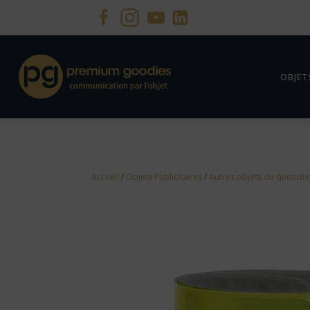
OBJET
Accueil
/
Objets Publicitaires
/
Autres objets du quotidi