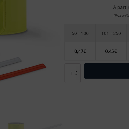
A parti
(Prix uni
50 - 100
101 - 250
0,47
€
0,45
€
quantité
de
RAFAEL.
Bracelet
fluorescent