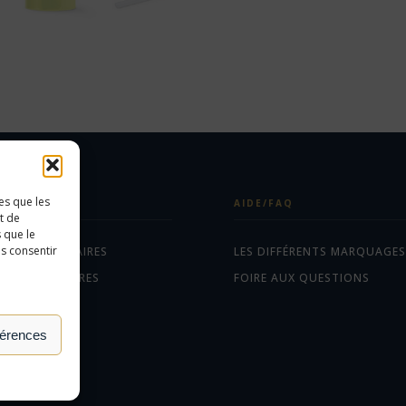
es que les
ÉGORIES
AIDE/FAQ
t de
 que le
as consentir
ETS PUBLICITAIRES
LES DIFFÉRENTS MARQUAGES
EAUX D'AFFAIRES
FOIRE AUX QUESTIONS
TILES
férences