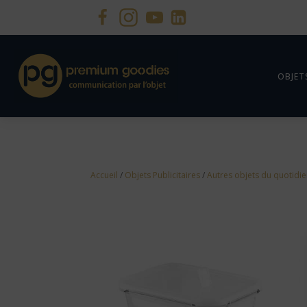
OBJET
Accueil
/
Objets Publicitaires
/
Autres objets du quotidi