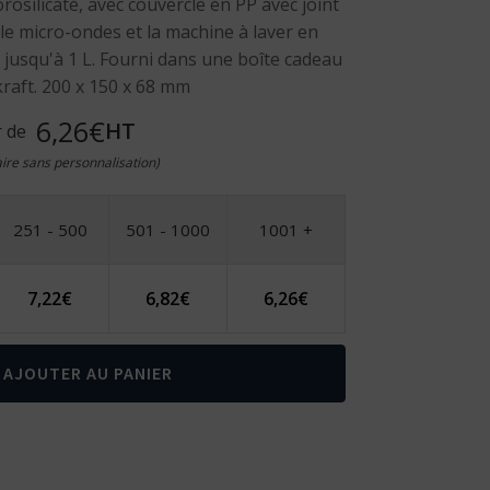
osilicaté, avec couvercle en PP avec joint
 le micro-ondes et la machine à laver en
é jusqu'à 1 L. Fourni dans une boîte cadeau
kraft. 200 x 150 x 68 mm
6,26€
HT
r de
taire sans personnalisation)
251 - 500
501 - 1000
1001 +
7,22
€
6,82
€
6,26
€
AJOUTER AU PANIER