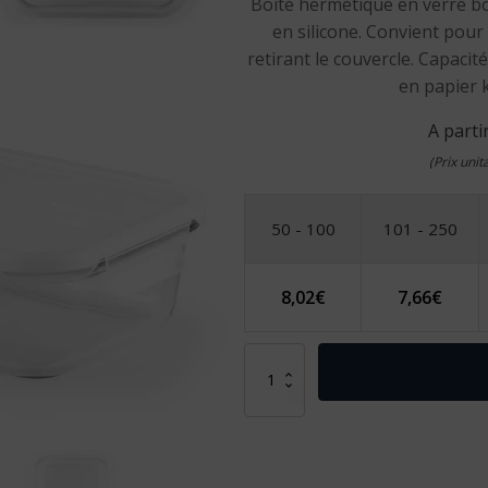
Boîte hermétique en verre bor
en silicone. Convient pour
retirant le couvercle. Capacit
en papier 
A parti
(Prix uni
50 - 100
101 - 250
8,02
€
7,66
€
quantité
de
QUORIN.
Boîte
hermétique
en
verre