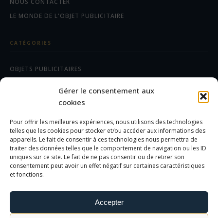
NOUS CONTACTER
LE MONDE DE L'OBJET PUBLICITAIRE
CATÉGORIES
OBJETS PUBLICITAIRES
CADEAUX D'AFFAIRES
Gérer le consentement aux
TEXTILES
cookies
Pour offrir les meilleures expériences, nous utilisons des technologies
AIDE/FAQ
telles que les cookies pour stocker et/ou accéder aux informations des
appareils. Le fait de consentir à ces technologies nous permettra de
traiter des données telles que le comportement de navigation ou les ID
LES DIFFÉRENTS MARQUAGES
uniques sur ce site. Le fait de ne pas consentir ou de retirer son
FOIRE AUX QUESTIONS
consentement peut avoir un effet négatif sur certaines caractéristiques
et fonctions.
INFORMATIONS LÉGALES
Accepter
MENTIONS LÉGALES