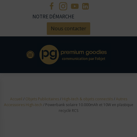
NOTRE DÉMARCHE
Nous contacter
Accueil
/
Objets Publicitaires
/
High‑tech & objets connectés
/
Autres
Accessoires High‑tech
/ Powerbank solaire 10.000mAh et 10W en plastique
recyclé RCS