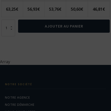
63,25
€
56,93
€
53,76
€
50,60
€
46,81
€
quantité
AJOUTER AU PANIER
de
Powerbank
solaire
10.000mAh
et
10W
en
Array
plastique
recyclé
RCS
NOTRE SOCIÉTÉ
NOTRE AGENCE
NOTRE DÉMARCHE