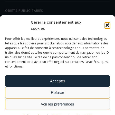
OBJETS PUBLICITAIRES
CADEAUX D'AFFAIRES
Gérer le consentement aux
TEXTILES
cookies
Pour offrir les meilleures expériences, nous utilisons des technologies
AIDE/FAQ
telles que les cookies pour stocker et/ou accéder aux informations des
appareils. Le fait de consentir à ces technologies nous permettra de
traiter des données telles que le comportement de navigation ou les ID
LES DIFFÉRENTS MARQUAGES
uniques sur ce site. Le fait de ne pas consentir ou de retirer son
FOIRE AUX QUESTIONS
consentement peut avoir un effet négatif sur certaines caractéristiques
et fonctions.
INFORMATIONS LÉGALES
Accepter
MENTIONS LÉGALES
Refuser
POLITIQUE DE CONFIDENTIALITÉ
CGV
Voir les préférences