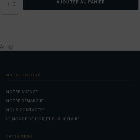
AJOUTER AU PANIER
de
Powerbank
5000
mAh
avec
chargeur
magnétique
Array
sans
fil
5W
NOTRE SOCIÉTÉ
NOTRE AGENCE
NOTRE DÉMARCHE
NOUS CONTACTER
LE MONDE DE L'OBJET PUBLICITAIRE
CATÉGORIES