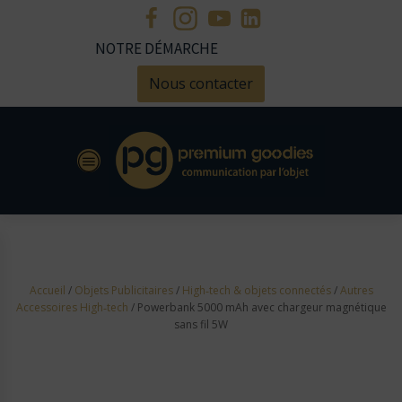
NOTRE DÉMARCHE
Nous contacter
Accueil
/
Objets Publicitaires
/
High‑tech & objets connectés
/
Autres
Accessoires High‑tech
/ Powerbank 5000 mAh avec chargeur magnétique
sans fil 5W