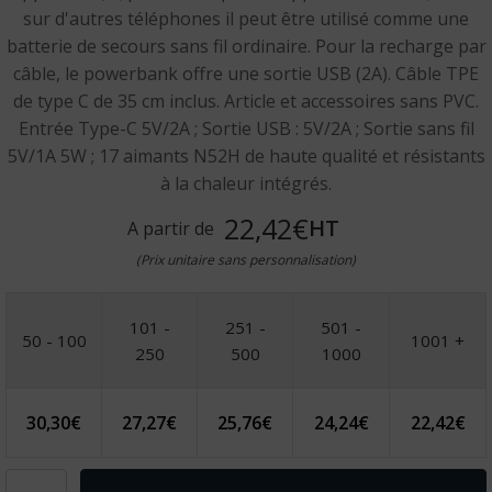
sur d'autres téléphones il peut être utilisé comme une
batterie de secours sans fil ordinaire. Pour la recharge par
câble, le powerbank offre une sortie USB (2A). Câble TPE
de type C de 35 cm inclus. Article et accessoires sans PVC.
Entrée Type-C 5V/2A ; Sortie USB : 5V/2A ; Sortie sans fil
5V/1A 5W ; 17 aimants N52H de haute qualité et résistants
à la chaleur intégrés.
22,42€
HT
A partir de
(Prix unitaire sans personnalisation)
101 -
251 -
501 -
50 - 100
1001 +
250
500
1000
30,30
€
27,27
€
25,76
€
24,24
€
22,42
€
quantité