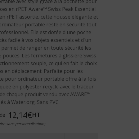
rtable avec style grâce à la pochette pour
ces en rPET Aware™ Swiss Peak Essential.
n rPET assortie, cette housse élégante et
rdinateur portable reste en sécurité tout
ofessionnel. Elle est dotée d'une poche
ès facile à vos objets essentiels et d'un
 permet de ranger en toute sécurité les
6 pouces. Les fermetures à glissière Swiss
tionnement souple, ce qui en fait le choix
es en déplacement. Parfaite pour les
e pour ordinateur portable offre à la fois
iquée en polyester recyclé avec le traceur
 de chaque produit vendu avec AWARE™
és à Water.org. Sans PVC.
12,14€
HT
 de
taire sans personnalisation)