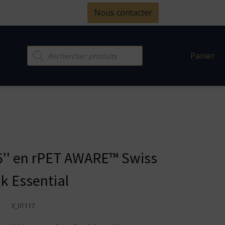
Nous contacter
Recherche
Panier
de
produits
.6'' en rPET AWARE™ Swiss
k Essential
X_01117