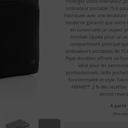
Protégez votre ordinateur po
ordinateur portable 15,6 pou
Fabriquée avec une doublure e
moderne garantit que votre o
en conservant un aspect pr
frontale zippée pour un acc
compartiment principal qui
ordinateurs portables de 15,
Peak durables offrent un fonc
idéal pour les personn
professionnels, cette pochett
fonctionnalité et style. Fabr
AWARE™. 2 % des recettes
seront revers
A partir
(Prix uni