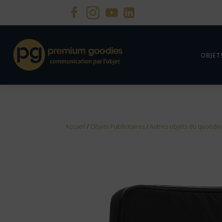
OBJET
Accueil
/
Objets Publicitaires
/
Autres objets du quotidi