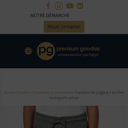
NOTRE DÉMARCHE
Nous contacter
Accueil
/
Textiles
/
Pantalons et Chaussures
/ Pantalon de jogging à poches
multisports enfant