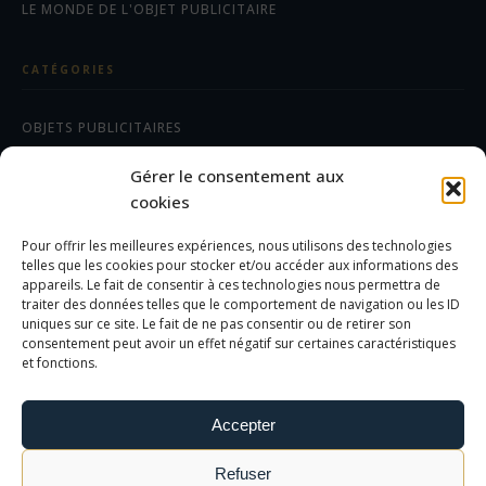
LE MONDE DE L'OBJET PUBLICITAIRE
CATÉGORIES
OBJETS PUBLICITAIRES
CADEAUX D'AFFAIRES
Gérer le consentement aux
TEXTILES
cookies
Pour offrir les meilleures expériences, nous utilisons des technologies
AIDE/FAQ
telles que les cookies pour stocker et/ou accéder aux informations des
appareils. Le fait de consentir à ces technologies nous permettra de
traiter des données telles que le comportement de navigation ou les ID
LES DIFFÉRENTS MARQUAGES
uniques sur ce site. Le fait de ne pas consentir ou de retirer son
FOIRE AUX QUESTIONS
consentement peut avoir un effet négatif sur certaines caractéristiques
et fonctions.
INFORMATIONS LÉGALES
Accepter
MENTIONS LÉGALES
Refuser