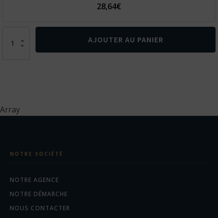
28,64
€
quantité
AJOUTER AU PANIER
de
Pantalon
de
jogging
à
poches
multisports
Array
enfant
NOTRE SOCIÉTÉ
NOTRE AGENCE
NOTRE DÉMARCHE
NOUS CONTACTER