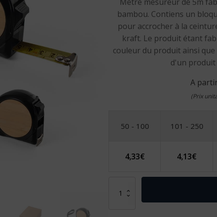
Mètre mesureur de 5m fabr
bambou. Contiens un bloque
pour accrocher à la ceintur
kraft. Le produit étant fab
couleur du produit ainsi que 
d'un produit 
A parti
(Prix uni
50 - 100
101 - 250
4,33
€
4,13
€
quantité
de
ODENSE
V.