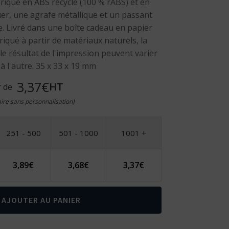
iqué en ABS recyclé (100 % rABS) et en
r, une agrafe métallique et un passant
e. Livré dans une boîte cadeau en papier
riqué à partir de matériaux naturels, la
le résultat de l'impression peuvent varier
à l'autre. 35 x 33 x 19 mm
3,37€
HT
r de
taire sans personnalisation)
251 - 500
501 - 1000
1001 +
3,89
€
3,68
€
3,37
€
AJOUTER AU PANIER