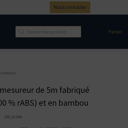
Nous contacter
Recherche
Panier
de
produits
 en bambou
mesureur de 5m fabriqué
100 % rABS) et en bambou
STR_01309