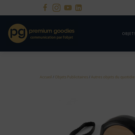
OBJET
Accueil
/
Objets Publicitaires
/
Autres objets du quotidi