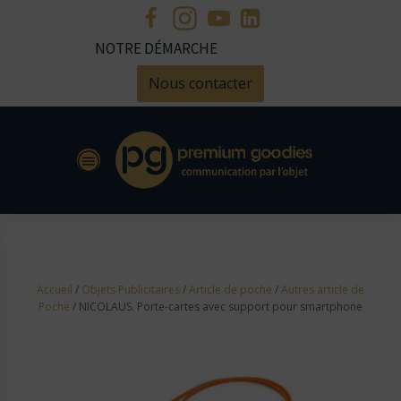
NOTRE DÉMARCHE
Nous contacter
Accueil
/
Objets Publicitaires
/
Article de poche
/
Autres article de
Poche
/ NICOLAUS. Porte-cartes avec support pour smartphone