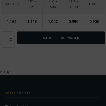
101 -
251 -
501 -
50 - 100
1001 +
250
500
1000
1,16
€
1,11
€
1,04
€
0,99
€
0,90
€
quantité
AJOUTER AU PANIER
de
NICOLAUS.
Porte-
cartes
avec
support
pour
Array
smartphone
NOTRE SOCIÉTÉ
NOTRE AGENCE