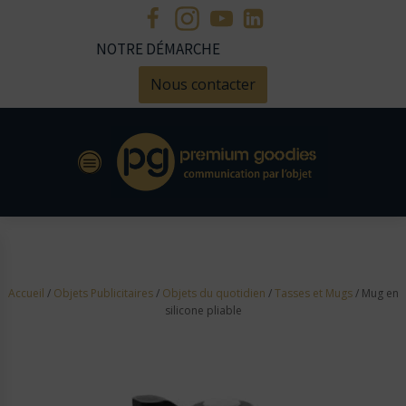
NOTRE DÉMARCHE
Nous contacter
Accueil
/
Objets Publicitaires
/
Objets du quotidien
/
Tasses et Mugs
/ Mug en
silicone pliable