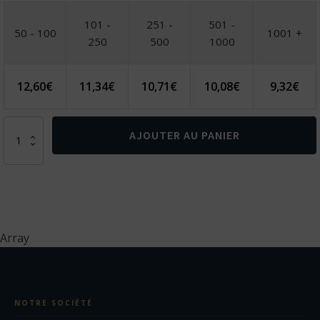
101 -
251 -
501 -
50 - 100
1001 +
250
500
1000
12,60
€
11,34
€
10,71
€
10,08
€
9,32
€
quantité
AJOUTER AU PANIER
de
Mug
en
silicone
pliable
Array
NOTRE SOCIÉTÉ