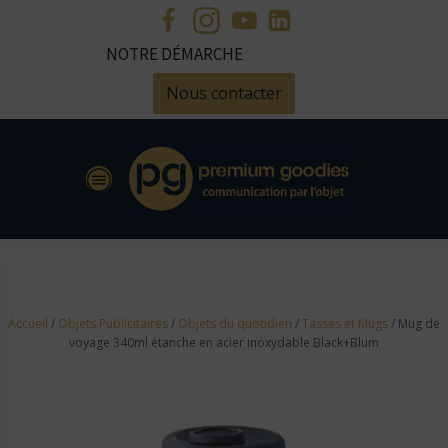
NOTRE DÉMARCHE
Nous contacter
Accueil
/
Objets Publicitaires
/
Objets du quotidien
/
Tasses et Mugs
/ Mug de
voyage 340ml étanche en acier inoxydable Black+Blum