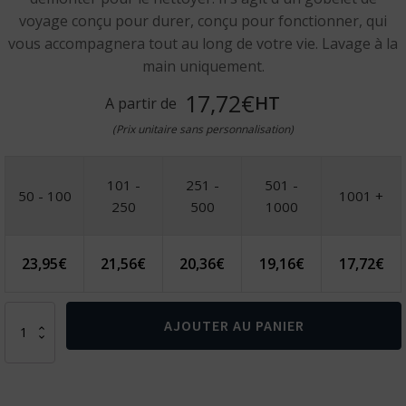
voyage conçu pour durer, conçu pour fonctionner, qui
vous accompagnera tout au long de votre vie. Lavage à la
main uniquement.
17,72€
HT
A partir de
(Prix unitaire sans personnalisation)
101 -
251 -
501 -
50 - 100
1001 +
250
500
1000
23,95
€
21,56
€
20,36
€
19,16
€
17,72
€
quantité
AJOUTER AU PANIER
de
Mug
de
voyage
340ml