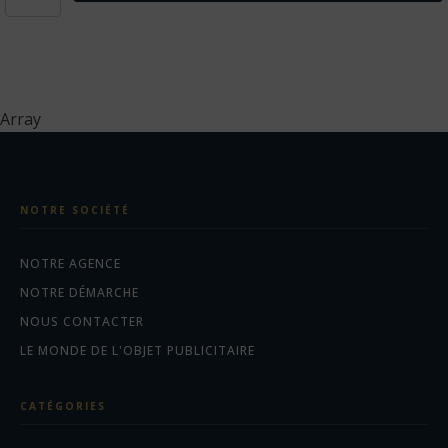
MOREY.
Lampe
de
bureau
pliante
avec
Array
chargeur
sans
fil
ultrarapide
de
NOTRE SOCIÉTÉ
15
W
en
NOTRE AGENCE
bambou
NOTRE DÉMARCHE
NOUS CONTACTER
LE MONDE DE L'OBJET PUBLICITAIRE
CATÉGORIES