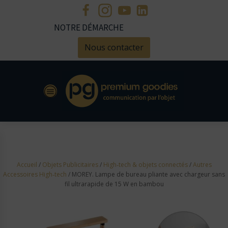
NOTRE DÉMARCHE
Nous contacter
Accueil
/
Objets Publicitaires
/
High‑tech & objets connectés
/
Autres
Accessoires High‑tech
/ MOREY. Lampe de bureau pliante avec chargeur sans
fil ultrarapide de 15 W en bambou