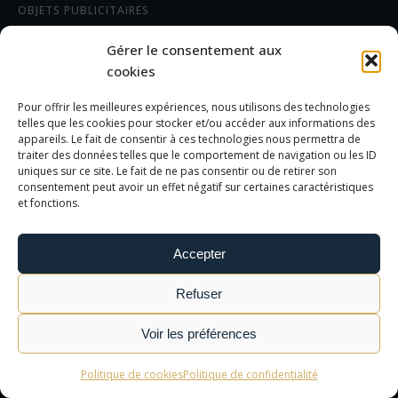
OBJETS PUBLICITAIRES
CADEAUX D'AFFAIRES
Gérer le consentement aux
TEXTILES
cookies
Pour offrir les meilleures expériences, nous utilisons des technologies
AIDE/FAQ
telles que les cookies pour stocker et/ou accéder aux informations des
appareils. Le fait de consentir à ces technologies nous permettra de
traiter des données telles que le comportement de navigation ou les ID
LES DIFFÉRENTS MARQUAGES
uniques sur ce site. Le fait de ne pas consentir ou de retirer son
FOIRE AUX QUESTIONS
consentement peut avoir un effet négatif sur certaines caractéristiques
et fonctions.
INFORMATIONS LÉGALES
Accepter
MENTIONS LÉGALES
Refuser
POLITIQUE DE CONFIDENTIALITÉ
CGV
Voir les préférences
Politique de cookies
Politique de confidentialité