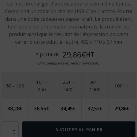
permet de charger d'autres appareils en même temps.
Comprend un câble de charge USB-C de 1 mètre. Fourni
dans une boîte cadeau en papier kraft. Le produit étant
fabriqué à partir de matériaux naturels, la couleur du
produit ainsi que le résultat de l'impression peuvent
varier d'un produit à l'autre. 432 x 110 x 37 mm
29,86€
HT
A partir de
(Prix unitaire sans personnalisation)
101 -
251 -
501 -
50 - 100
1001 +
250
500
1000
38,28
€
36,55
€
34,45
€
32,53
€
29,86
€
quantité
AJOUTER AU PANIER
de