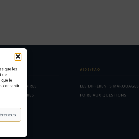
es que les
ÉGORIES
AIDE/FAQ
t de
 que le
as consentir
ETS PUBLICITAIRES
LES DIFFÉRENTS MARQUAGES
EAUX D'AFFAIRES
FOIRE AUX QUESTIONS
TILES
férences