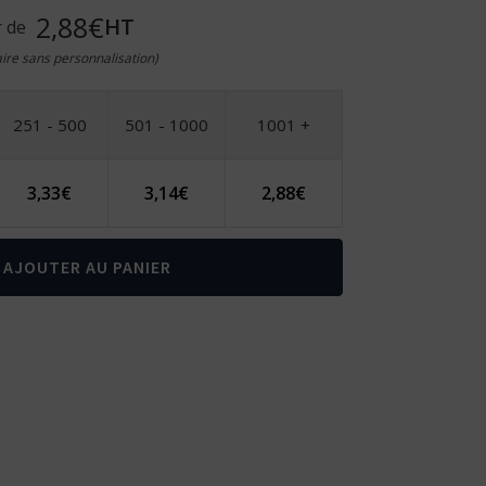
2,88€
HT
r de
taire sans personnalisation)
251 - 500
501 - 1000
1001 +
3,33
€
3,14
€
2,88
€
AJOUTER AU PANIER