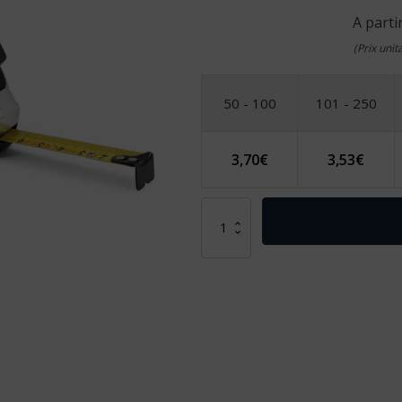
A parti
(Prix uni
50 - 100
101 - 250
3,70
€
3,53
€
quantité
de
MERIBEL
III.
Ruban
à
mesurer
de
3
m