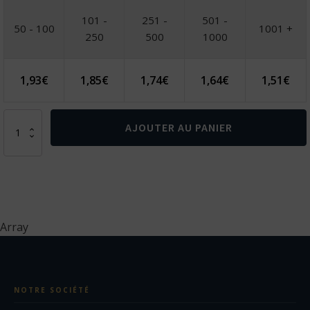
101 -
251 -
501 -
50 - 100
1001 +
250
500
1000
1,93
€
1,85
€
1,74
€
1,64
€
1,51
€
quantité
AJOUTER AU PANIER
de
MARIE.
Pochette
multi-
usage
en
microfibre
Array
NOTRE SOCIÉTÉ