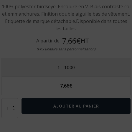
100% polyester birdseye. Encolure en V. Biais contrasté col
et emmanchures. Finition double aiguille bas de vêtement.
Etiquette de marque détachable.Disponible dans toutes
les tailles.
7,66€
HT
A partir de
(Prix unitaire sans personnalisation)
1 - 1000
7,66
€
quantité
AJOUTER AU PANIER
de
Maillot
de
basket-
ball