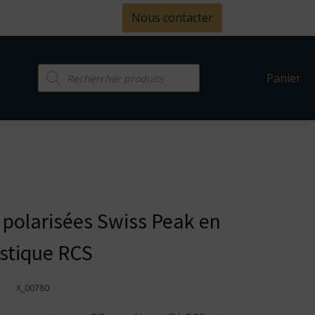
Nous contacter
Recherche
Panier
de
produits
l polarisées Swiss Peak en
stique RCS
X_00780