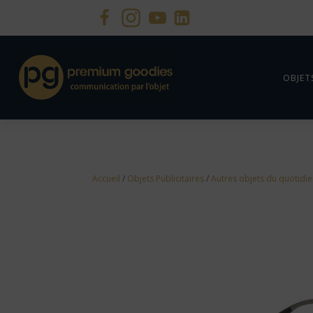
OBJET
Accueil
/
Objets Publicitaires
/
Autres objets du quotidi