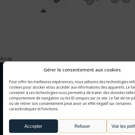
Array
Gérer le consentement aux cookies
Pour offrir les meilleures expériences, nous utilisons des technologies tell
NOTRE SOCIÉTÉ
CAT
cookies pour stocker et/ou accéder aux informations des appareils. Le fai
consentir à ces technologies nous permettra de traiter des données telles
comportement de navigation ou les ID uniques sur ce site. Le fait de ne p
NOTRE AGENCE
OBJ
ou de retirer son consentement peut avoir un effet négatif sur certaines
caractéristiques et fonctions.
NOTRE DÉMARCHE
CAD
NOUS CONTACTER
TEX
Accepter
Refuser
Voir les pré
LE MONDE DE L'OBJET
PUBLICITAIRE