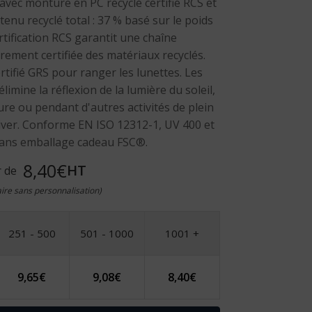
 avec monture en PC recyclé certifié RCS et
nu recyclé total : 37 % basé sur le poids
certification RCS garantit une chaîne
ement certifiée des matériaux recyclés.
rtifié GRS pour ranger les lunettes. Les
élimine la réflexion de la lumière du soleil,
ure ou pendant d'autres activités de plein
iver. Conforme EN ISO 12312-1, UV 400 et
dans emballage cadeau FSC®.
8,40€
HT
r de
taire sans personnalisation)
251 - 500
501 - 1000
1001 +
9,65
€
9,08
€
8,40
€