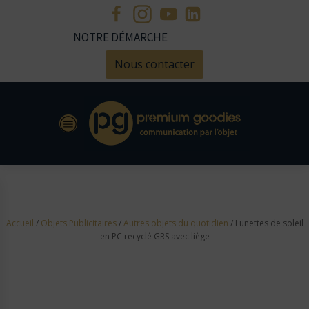
NOTRE DÉMARCHE
Nous contacter
Accueil
/
Objets Publicitaires
/
Autres objets du quotidien
/ Lunettes de soleil
en PC recyclé GRS avec liège