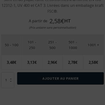
12312-1, UV 400 et CAT 3. Livrées dans un emballage kraft
FSC®.
2,58€
HT
A partir de
(Prix unitaire sans personnalisation)
101 -
251 -
501 -
50 - 100
1001 +
250
500
1000
3,48
€
3,13
€
2,96
€
2,78
€
2,58
€
quantité
AJOUTER AU PANIER
de
Lunettes
de
soleil
en
PC