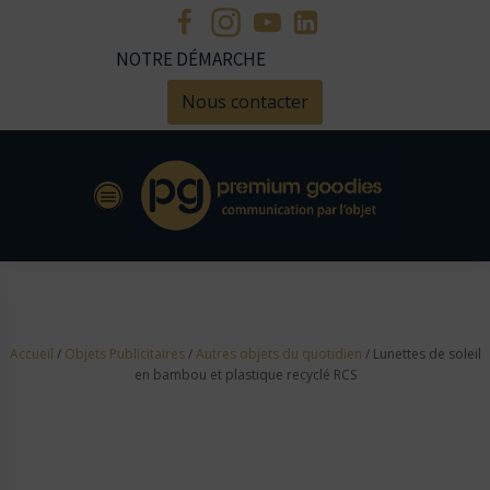
NOTRE DÉMARCHE
Nous contacter
Accueil
/
Objets Publicitaires
/
Autres objets du quotidien
/ Lunettes de soleil
en bambou et plastique recyclé RCS