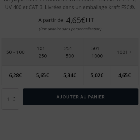
UV 400 et CAT 3. Livrées dans un emballage kraft FSC®.
4,65€
HT
A partir de
(Prix unitaire sans personnalisation)
101 -
251 -
501 -
50 - 100
1001 +
250
500
1000
6,28
€
5,65
€
5,34
€
5,02
€
4,65
€
quantité
AJOUTER AU PANIER
de
Lunettes
de
soleil
en
bambou
et