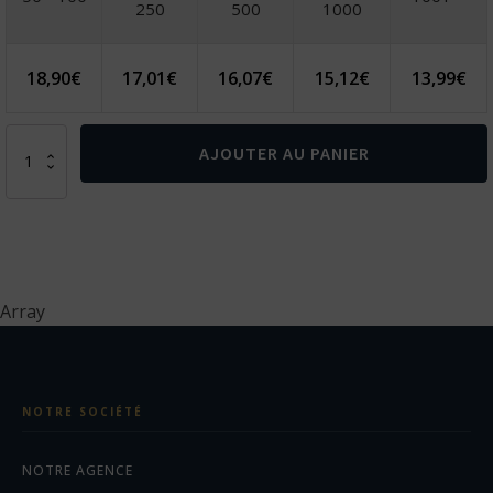
250
500
1000
18,90
€
17,01
€
16,07
€
15,12
€
13,99
€
quantité
AJOUTER AU PANIER
de
Lampe
torche
CREE
3 W
large
Array
NOTRE SOCIÉTÉ
NOTRE AGENCE