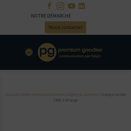
NOTRE DÉMARCHE
Nous contacter
Accueil
/
Objets Publicitaires
/
Autres objets du quotidien
/ Lampe torche
CREE 3 W large