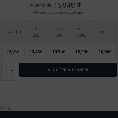
16,84€
HT
A partir de
(Prix unitaire sans personnalisation)
101 -
251 -
501 -
50 - 100
1001 +
250
500
1000
22,75
€
20,48
€
19,34
€
18,20
€
16,84
€
quantité
AJOUTER AU PANIER
de
Lampe
torche
3W
rechargeable
Array