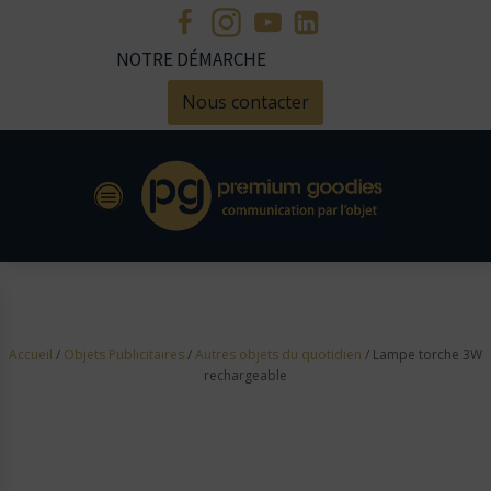
NOTRE DÉMARCHE
Nous contacter
Accueil
/
Objets Publicitaires
/
Autres objets du quotidien
/ Lampe torche 3W
rechargeable