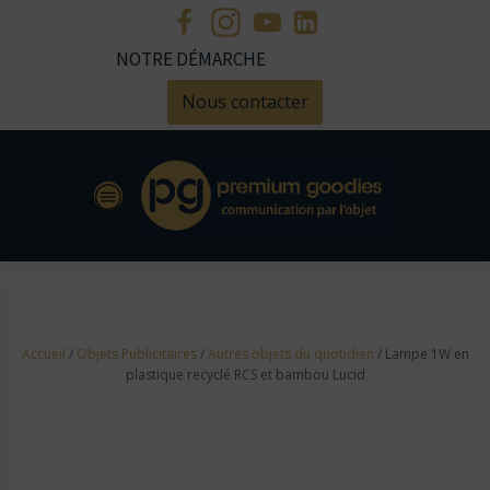
NOTRE DÉMARCHE
Nous contacter
Accueil
/
Objets Publicitaires
/
Autres objets du quotidien
/ Lampe 1W en
plastique recyclé RCS et bambou Lucid