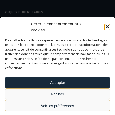
OBJETS PUBLICITAIRES
CADEAUX D'AFFAIRES
Gérer le consentement aux
TEXTILES
cookies
Pour offrir les meilleures expériences, nous utilisons des technologies
AIDE/FAQ
telles que les cookies pour stocker et/ou accéder aux informations des
appareils. Le fait de consentir à ces technologies nous permettra de
traiter des données telles que le comportement de navigation ou les ID
LES DIFFÉRENTS MARQUAGES
uniques sur ce site. Le fait de ne pas consentir ou de retirer son
FOIRE AUX QUESTIONS
consentement peut avoir un effet négatif sur certaines caractéristiques
et fonctions.
INFORMATIONS LÉGALES
Accepter
MENTIONS LÉGALES
Refuser
POLITIQUE DE CONFIDENTIALITÉ
CGV
Voir les préférences