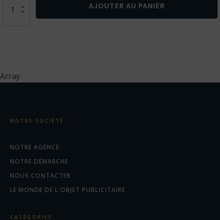
quantité
AJOUTER AU PANIER
de
Lampe
1W
en
plastique
recyclé
RCS
Array
et
bambou
Lucid
NOTRE SOCIÉTÉ
NOTRE AGENCE
NOTRE DÉMARCHE
NOUS CONTACTER
LE MONDE DE L'OBJET PUBLICITAIRE
CATÉGORIES