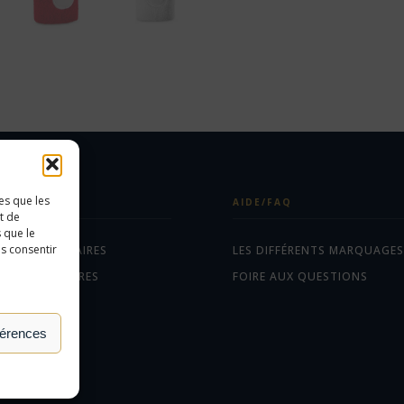
es que les
ÉGORIES
AIDE/FAQ
t de
 que le
as consentir
ETS PUBLICITAIRES
LES DIFFÉRENTS MARQUAGES
EAUX D'AFFAIRES
FOIRE AUX QUESTIONS
TILES
férences