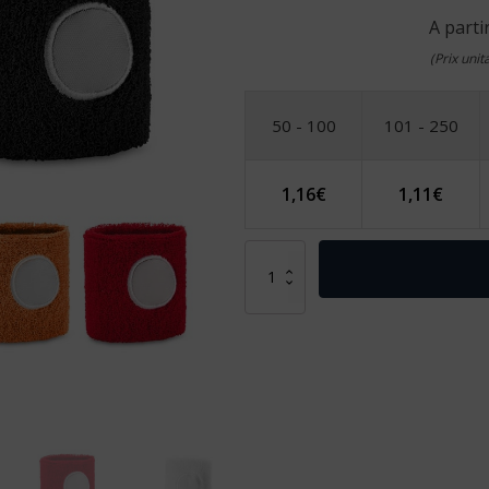
A parti
(Prix uni
50 - 100
101 - 250
1,16
€
1,11
€
quantité
de
KOV.
poignée
élastique
en
polyester