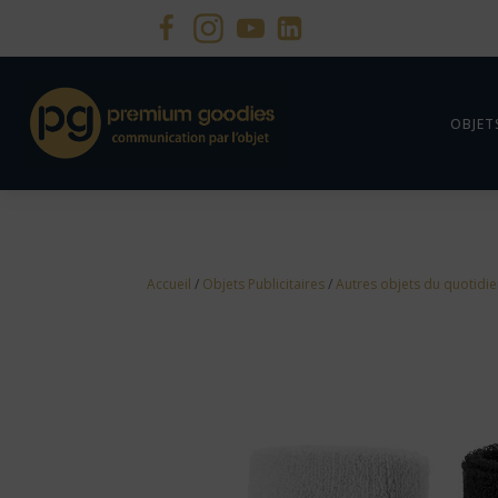
OBJET
Accueil
/
Objets Publicitaires
/
Autres objets du quotidi