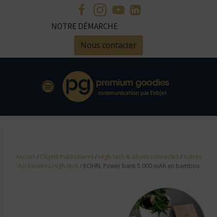
NOTRE DÉMARCHE
Nous contacter
Accueil
/
Objets Publicitaires
/
High‑tech & objets connectés
/
Autres
Accessoires High‑tech
/ KOHN. Power bank 5 000 mAh en bambou