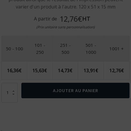
varier d'un produit à l'autre. 120 x 51 x 15 mm
12,76€
HT
A partir de
(Prix unitaire sans personnalisation)
101 -
251 -
501 -
50 - 100
1001 +
250
500
1000
16,36
€
15,63
€
14,73
€
13,91
€
12,76
€
quantité
AJOUTER AU PANIER
de
KOHN.
Power
bank
5
000
mAh