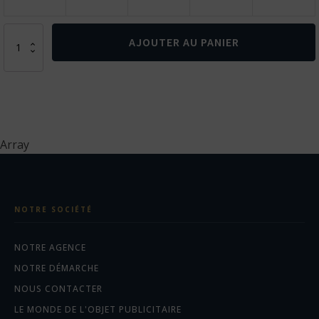
quantité
AJOUTER AU PANIER
de
KIT
SOPHISTICATE.
Le
kit
sophisticate
contient
Array
deux
produits
de
haute
qualité
NOTRE SOCIÉTÉ
qui
combinent
deux
NOTRE AGENCE
best-
sellers
NOTRE DÉMARCHE
de
NOUS CONTACTER
nos
marques
LE MONDE DE L'OBJET PUBLICITAIRE