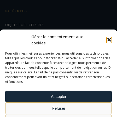
-
Branve
et
CATÉGORIES
ekston
OBJETS PUBLICITAIRES
CADEAUX D'AFFAIRES
Gérer le consentement aux
TEXTILES
cookies
Pour offrir les meilleures expériences, nous utilisons des technologies
AIDE/FAQ
telles que les cookies pour stocker et/ou accéder aux informations des
appareils. Le fait de consentir à ces technologies nous permettra de
traiter des données telles que le comportement de navigation ou les ID
LES DIFFÉRENTS MARQUAGES
uniques sur ce site. Le fait de ne pas consentir ou de retirer son
FOIRE AUX QUESTIONS
consentement peut avoir un effet négatif sur certaines caractéristiques
et fonctions.
INFORMATIONS LÉGALES
Accepter
MENTIONS LÉGALES
Refuser
POLITIQUE DE CONFIDENTIALITÉ