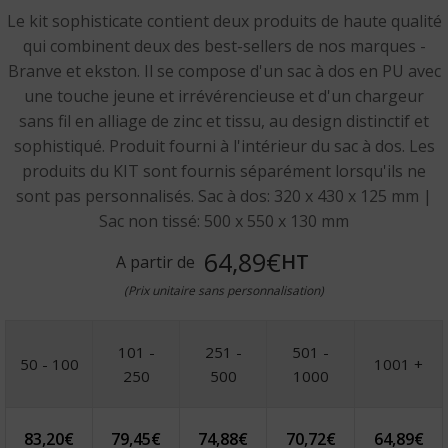
Le kit sophisticate contient deux produits de haute qualité
qui combinent deux des best-sellers de nos marques -
Branve et ekston. Il se compose d'un sac à dos en PU avec
une touche jeune et irrévérencieuse et d'un chargeur
sans fil en alliage de zinc et tissu, au design distinctif et
sophistiqué. Produit fourni à l'intérieur du sac à dos. Les
produits du KIT sont fournis séparément lorsqu'ils ne
sont pas personnalisés. Sac à dos: 320 x 430 x 125 mm |
Sac non tissé: 500 x 550 x 130 mm
64,89€
HT
A partir de
(Prix unitaire sans personnalisation)
101 -
251 -
501 -
50 - 100
1001 +
250
500
1000
83,20
€
79,45
€
74,88
€
70,72
€
64,89
€