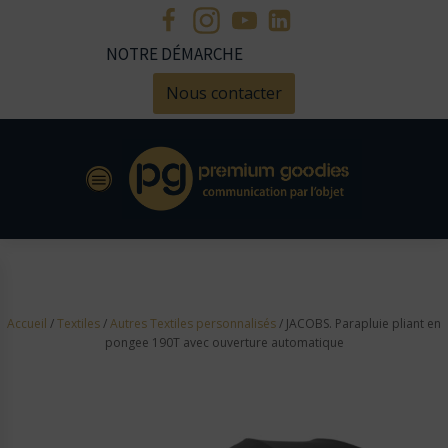
NOTRE DÉMARCHE
Nous contacter
Accueil
/
Textiles
/
Autres Textiles personnalisés
/ JACOBS. Parapluie pliant en
pongee 190T avec ouverture automatique