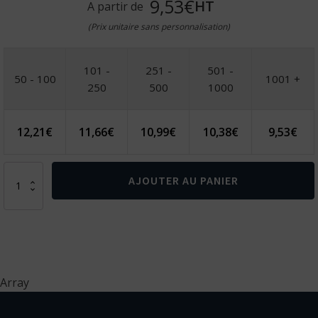
9,53€
HT
A partir de
(Prix unitaire sans personnalisation)
101 -
251 -
501 -
50 - 100
1001 +
250
500
1000
12,21
€
11,66
€
10,99
€
10,38
€
9,53
€
quantité
AJOUTER AU PANIER
de
JACOBS.
Parapluie
pliant
en
pongee
190T
Array
avec
ouverture
automatique