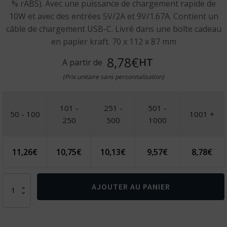
% rABS). Avec une puissance de chargement rapide de
10W et avec des entrées 5V/2A et 9V/1.67A. Contient un
câble de chargement USB-C. Livré dans une boîte cadeau
en papier kraft. 70 x 112 x 87 mm
8,78€
HT
A partir de
(Prix unitaire sans personnalisation)
101 -
251 -
501 -
50 - 100
1001 +
250
500
1000
11,26
€
10,75
€
10,13
€
9,57
€
8,78
€
quantité
AJOUTER AU PANIER
de
ENGLERT.
Support
pour