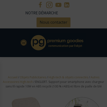
NOTRE DÉMARCHE
Nous contacter
Accueil
/
Objets Publicitaires
/
High‑tech & objets connectés
/
Autres
Accessoires High‑tech
/ ENGLERT. Support pour smartphone avec chargeur
sans fil rapide 10W en ABS recyclé (100 % rABS) et fibre de paille de blé