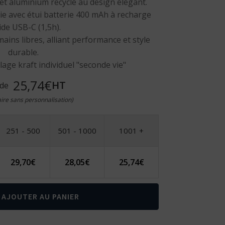
et aluminium recyclé au design élégant.
e avec étui batterie 400 mAh à recharge
ide USB-C (1,5h).
ains libres, alliant performance et style
durable.
age kraft individuel "seconde vie"
25,74€
HT
 de
taire sans personnalisation)
251 - 500
501 - 1000
1001 +
29,70
€
28,05
€
25,74
€
AJOUTER AU PANIER