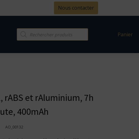
Nous contacter
Recherche
Panier
de
produits
, rABS et rAluminium, 7h
oute, 400mAh
AO_00132