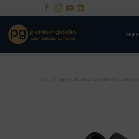
OBJET
Accueil
/
Objets Publicitaires
/
Enceintes et casques per