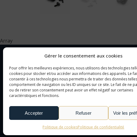
Array
Gérer le consentement aux cookies
Pour offrir les meilleures expériences, nous utilisons des technologies tell
NOTRE SOCIÉTÉ
CAT
cookies pour stocker et/ou accéder aux informations des appareils. Le fai
consentir à ces technologies nous permettra de traiter des données telles
comportement de navigation ou les ID uniques sur ce site. Le fait de ne p
NOTRE AGENCE
OBJ
ou de retirer son consentement peut avoir un effet négatif sur certaines
NOTRE DÉMARCHE
CAD
caractéristiques et fonctions.
NOUS CONTACTER
TEX
LE MONDE DE L'OBJET
Accepter
Refuser
Voir les pré
PUBLICITAIRE
Politique de cookies
Politique de confidentialité