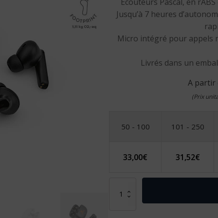
Ecouteurs Pascal, en rABS 
Jusqu’à 7 heures d’autonomi
rap
Micro intégré pour appels m
Livrés dans un emball
A partir
(Prix uni
50 - 100
101 - 250
33,00
€
31,52
€
quantité
de
Ecouteurs
Pascal,