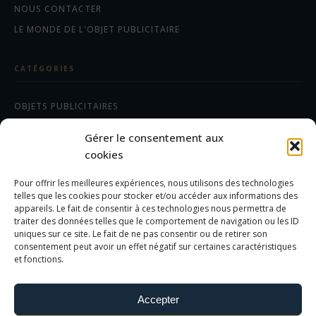
NOUS CONTACTER
LE MONDE DE L'OBJET PUBLICITAIRE
CATÉGORIES
OBJETS PUBLICITAIRES
CADEAUX D'AFFAIRES
Gérer le consentement aux
TEXTILES
cookies
Pour offrir les meilleures expériences, nous utilisons des technologies
AIDE/FAQ
telles que les cookies pour stocker et/ou accéder aux informations des
appareils. Le fait de consentir à ces technologies nous permettra de
traiter des données telles que le comportement de navigation ou les ID
LES DIFFÉRENTS MARQUAGES
uniques sur ce site. Le fait de ne pas consentir ou de retirer son
FOIRE AUX QUESTIONS
consentement peut avoir un effet négatif sur certaines caractéristiques
et fonctions.
INFORMATIONS LÉGALES
Accepter