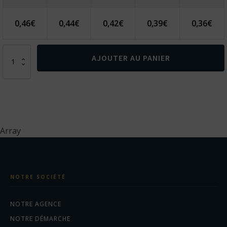
0,46
€
0,44
€
0,42
€
0,39
€
0,36
€
quantité
AJOUTER AU PANIER
de
DOZY.
Masque
de
nuit
em
190T
Array
NOTRE SOCIÉTÉ
NOTRE AGENCE
NOTRE DÉMARCHE