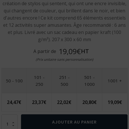
création de stylos qui sentent, qui ont une encre invisible,
qui changent de couleur, qui brillent dans le noir, et bien
d'autres encore ! Ce kit comprend 65 éléments essentiels
et 12 activités super amusantes. Âge recommandé : 6 ans
et plus. Livré avec un sac cadeau en papier kraft (100
g/m²). 207 x 300 x 60 mm
19,09€
HT
A partir de
(Prix unitaire sans personnalisation)
101 -
251 -
501 -
50 - 100
1001 +
250
500
1000
24,47
€
23,37
€
22,02
€
20,80
€
19,09
€
quantité
AJOUTER AU PANIER
de