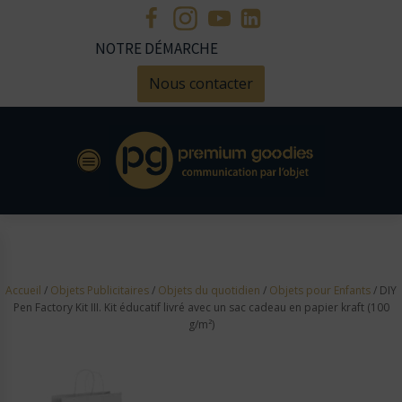
NOTRE DÉMARCHE
Nous contacter
Accueil
/
Objets Publicitaires
/
Objets du quotidien
/
Objets pour Enfants
/ DIY
Pen Factory Kit III. Kit éducatif livré avec un sac cadeau en papier kraft (100
g/m²)