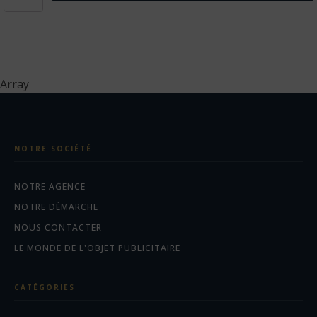
DIY
Pen
Factory
Kit
III.
Kit
Array
éducatif
livré
avec
un
sac
NOTRE SOCIÉTÉ
cadeau
en
papier
NOTRE AGENCE
kraft
(100
NOTRE DÉMARCHE
g/m²)
NOUS CONTACTER
LE MONDE DE L'OBJET PUBLICITAIRE
CATÉGORIES