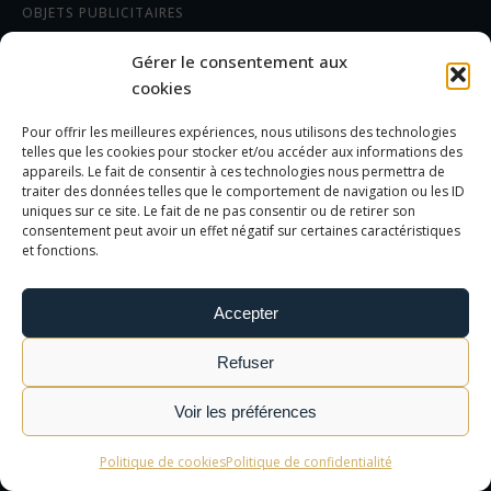
OBJETS PUBLICITAIRES
CADEAUX D'AFFAIRES
Gérer le consentement aux
TEXTILES
cookies
Pour offrir les meilleures expériences, nous utilisons des technologies
AIDE/FAQ
telles que les cookies pour stocker et/ou accéder aux informations des
appareils. Le fait de consentir à ces technologies nous permettra de
traiter des données telles que le comportement de navigation ou les ID
LES DIFFÉRENTS MARQUAGES
uniques sur ce site. Le fait de ne pas consentir ou de retirer son
FOIRE AUX QUESTIONS
consentement peut avoir un effet négatif sur certaines caractéristiques
et fonctions.
INFORMATIONS LÉGALES
Accepter
MENTIONS LÉGALES
Refuser
POLITIQUE DE CONFIDENTIALITÉ
CGV
Voir les préférences
Politique de cookies
Politique de confidentialité