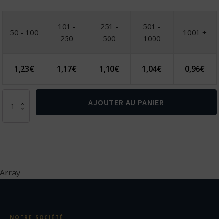
101 -
251 -
501 -
50 - 100
1001 +
250
500
1000
1,23
€
1,17
€
1,10
€
1,04
€
0,96
€
quantité
AJOUTER AU PANIER
de
DINOSAURUS.
Puzzle
3D
en
papier
et
Array
EVA
en
forme
de
dinosaure
NOTRE SOCIÉTÉ