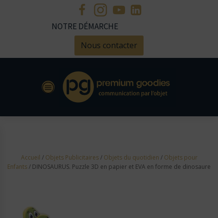
NOTRE DÉMARCHE
Nous contacter
Accueil
/
Objets Publicitaires
/
Objets du quotidien
/
Objets pour
Enfants
/ DINOSAURUS. Puzzle 3D en papier et EVA en forme de dinosaure