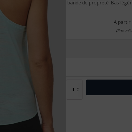
bande de propreté. Bas légèr
A partir
(Prix uni
quantité
de
Débardeur
sport
femme