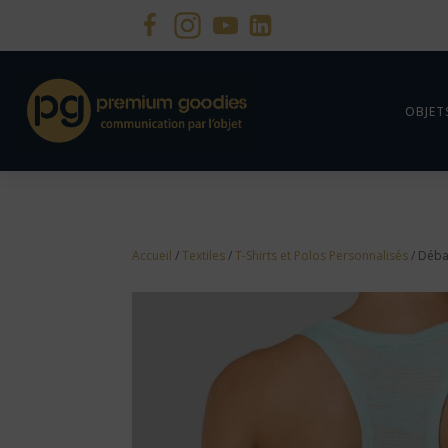
OBJET
Accueil
/
Textiles
/
T-Shirts et Polos Personnalisés
/ Déba