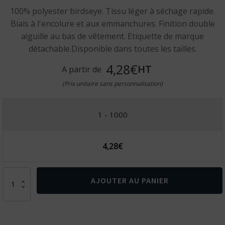
100% polyester birdseye. Tissu léger à séchage rapide.
Biais à l'encolure et aux emmanchures. Finition double
aiguille au bas de vêtement. Etiquette de marque
détachable.Disponible dans toutes les tailles.
4,28€
HT
A partir de
(Prix unitaire sans personnalisation)
1 - 1000
4,28
€
quantité
AJOUTER AU PANIER
de
Débardeur
de
sport
enfant